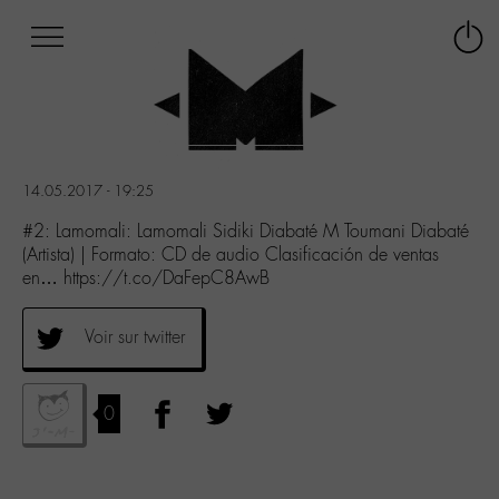
Afficher
Panneau de gestion des cookies
Labo
Connex
-
le
M-
menu
Aller
au
menu
14.05.2017 - 19:25
Aller
au
#2: Lamomali: Lamomali Sidiki Diabaté M Toumani Diabaté
contenu
(Artista) | Formato: CD de audio Clasificación de ventas
Aller
en… https://t.co/DaFepC8AwB
à
la
Voir sur twitter
recherche
0