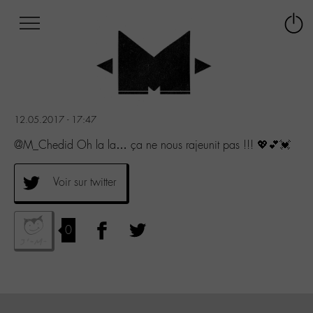
Afficher
Panneau de gestion des cookies
Labo
Connex
-
le
M-
menu
Aller
au
menu
12.05.2017 - 17:47
Aller
au
@M_Chedid Oh la la… ça ne nous rajeunit pas !!! 💖💕💓
contenu
Aller
Voir sur twitter
à
la
recherche
0