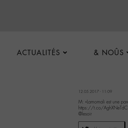
ACTUALITÉS
& NOÛS
12.05.2017 - 11:09
M: «Lamomali est une pare
https://t.co/AghXNeTdCk
@lesoir