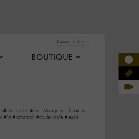
Espace membre
BOUTIQUE
nthèse enchantée» | Musiques – lesoir.be
 #M #lamomali #couleurcafé #lesoir