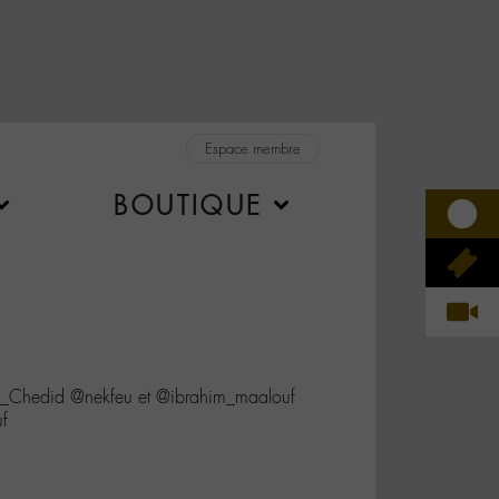
Espace membre
BOUTIQUE
@M_Chedid @nekfeu et @ibrahim_maalouf
uf