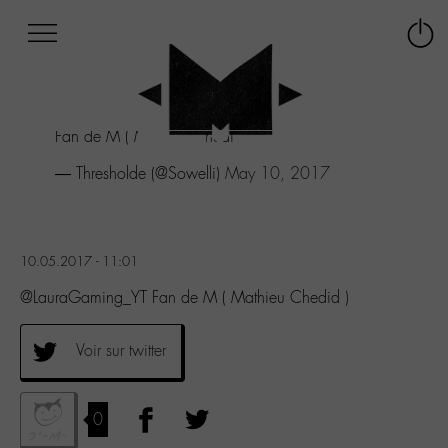
Afficher
Panneau de gestion des cookies
Labo
Connex
-
le
M-
menu
Aller
Fan de M ( Mathieu Chedid )
au
menu
— Thresholde (@Sowelli)
May 10, 2017
Aller
au
contenu
Aller
10.05.2017 - 11:01
à
la
@LauraGaming_YT Fan de M ( Mathieu Chedid )
recherche
Voir sur twitter
0