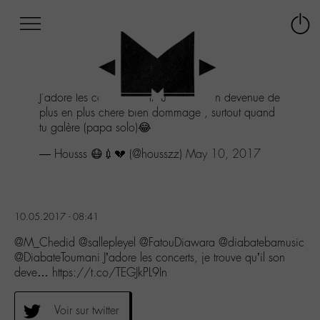
Afficher
Panneau de gestion des cookies
Labo
Connex
-
le
M-
menu
Aller
J'adore les concerts, je trouve qu'il son devenue de
au
plus en plus chère bien dommage , surtout quand
menu
tu galère (papa solo)😂
Aller
au
— Housss 😷💉💔 (@housszz)
May 10, 2017
contenu
Aller
à
la
10.05.2017 - 08:41
recherche
@M_Chedid @sallepleyel @FatouDiawara @diabatebamusic
@DiabateToumani J’adore les concerts, je trouve qu’il son
deve… https://t.co/TEGJkPL9In
Voir sur twitter