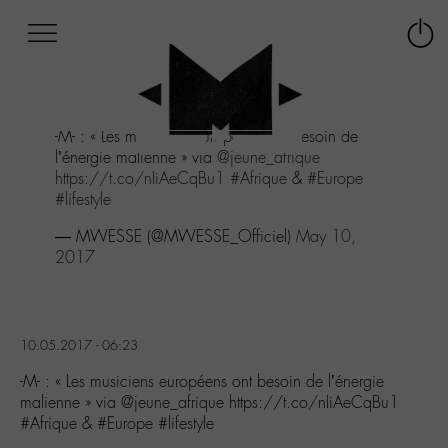
Afficher
Panneau de gestion des cookies
Labo
Connex
-
le
M-
menu
Aller
-M- : « Les musiciens européens ont besoin de
au
l’énergie malienne » via
@jeune_afrique
menu
https://t.co/nIiAeCqBu1
#Afrique
&
#Europe
Aller
#lifestyle
au
contenu
— MWESSE (@MWESSE_Officiel)
May 10,
Aller
2017
à
la
recherche
10.05.2017 - 06:23
-M- : « Les musiciens européens ont besoin de l’énergie
malienne » via @jeune_afrique https://t.co/nIiAeCqBu1
#Afrique & #Europe #lifestyle