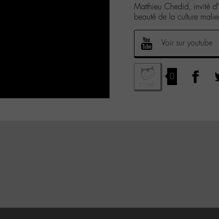
Matthieu Chedid, invité d’
beauté de la culture malie
Voir sur youtube
0