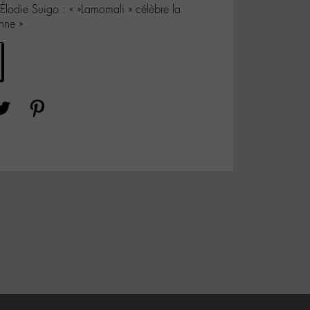
Élodie Suigo : « »Lamomali » célèbre la
nne »