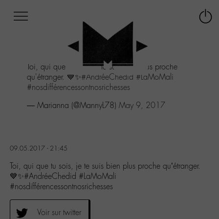
Afficher
Panneau de gestion des cookies
Labo
Connex
-
le
M-
menu
Aller
Toi, qui que tu sois, je te suis bien plus proche
au
qu'étranger. 💙✨
#AndréeChedid
#LaMoMali
menu
#nosdifférencessontnosrichesses
Aller
au
— Marianna (@MannyL78)
May 9, 2017
contenu
Aller
à
la
09.05.2017 - 21:45
recherche
Toi, qui que tu sois, je te suis bien plus proche qu’étranger.
💙✨#AndréeChedid #LaMoMali
#nosdifférencessontnosrichesses
Voir sur twitter