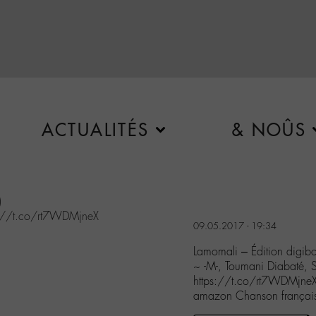
ACTUALITÉS
& NOÛS
)
s://t.co/rt7WDMjneX
09.05.2017 - 19:34
Lamomali – Édition digibo
~ -M-, Toumani Diabaté, S
https://t.co/rt7WDMjne
amazon Chanson françai