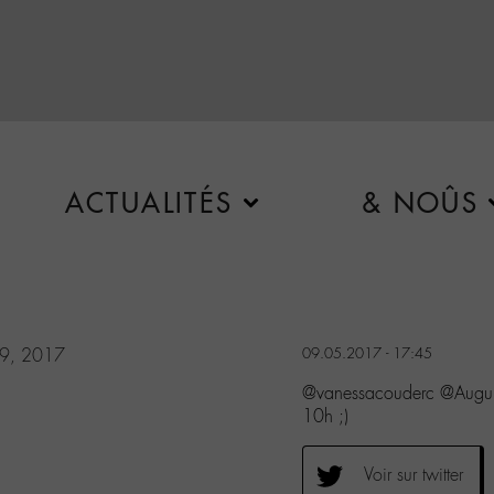
ACTUALITÉS
& NOÛS
9, 2017
09.05.2017 - 17:45
@vanessacouderc @AuguriP
10h ;)
Voir sur twitter