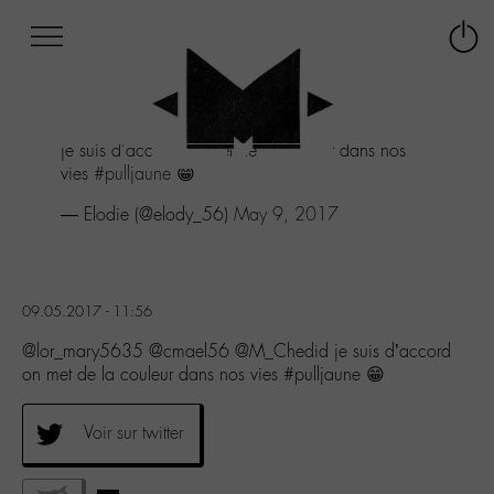
Afficher
Panneau de gestion des cookies
Labo
Connex
-
le
M-
menu
Aller
je suis d'accord on met de la couleur dans nos
au
vies
#pulljaune
😁
menu
Aller
— Elodie (@elody_56)
May 9, 2017
au
contenu
Aller
à
09.05.2017 - 11:56
la
recherche
@lor_mary5635 @cmael56 @M_Chedid je suis d’accord
on met de la couleur dans nos vies #pulljaune 😁
Voir sur twitter