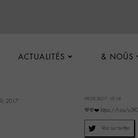
ACTUALITÉS
& NOÛS
09.05.2017 - 10:14
9, 2017
💚💛❤️ https://t.co/u3
Voir sur twitter