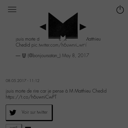
Afficher
Panneau de gestion des cookies
Labo
Connex
-
le
M-
menu
Aller
jsuis morte de rire car je pense à M Matthieu
au
Chedid
pic.twitter.com/h6uwniCwPT
menu
Aller
— 👹 (@bonjoursatan_)
May 8, 2017
au
contenu
Aller
à
08.05.2017 - 11:12
la
recherche
jsuis morte de rire car je pense à M Matthieu Chedid
https://t.co/h6uwniCwPT
Voir sur twitter