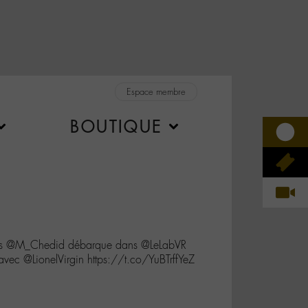
Espace membre
BOUTIQUE
es @M_Chedid débarque dans @LeLabVR
 avec @LionelVirgin https://t.co/YuBTrffYeZ