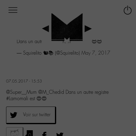
Afficher
Panneau de gestion des cookies
Labo
Connex
-
le
M-
menu
Aller
Dans un autre registre
#Lamomali
est 😍😍
au
menu
— Squirelito 🐿️📚 (@Squirelito)
May 7, 2017
Aller
au
contenu
Aller
à
07.05.2017 - 15:53
la
@Super__Mum @M_Chedid Dans un autre registre
recherche
#Lamomali est 😍😍
Voir sur twitter
0