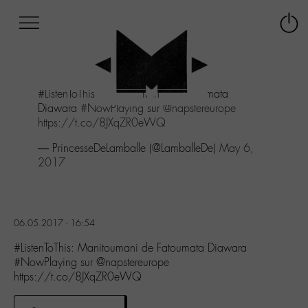
Afficher
Panneau de gestion des cookies
Labo
Connex
-
le
M-
menu
Aller
#ListenToThis
: Manitoumani de Fatoumata
au
Diawara
#NowPlaying
sur
@napstereurope
menu
https://t.co/8JXqZR0eWQ
Aller
au
— PrincesseDeLamballe (@LamballeDe)
May 6,
contenu
2017
Aller
à
la
recherche
06.05.2017 - 16:54
#ListenToThis: Manitoumani de Fatoumata Diawara
#NowPlaying sur @napstereurope
https://t.co/8JXqZR0eWQ