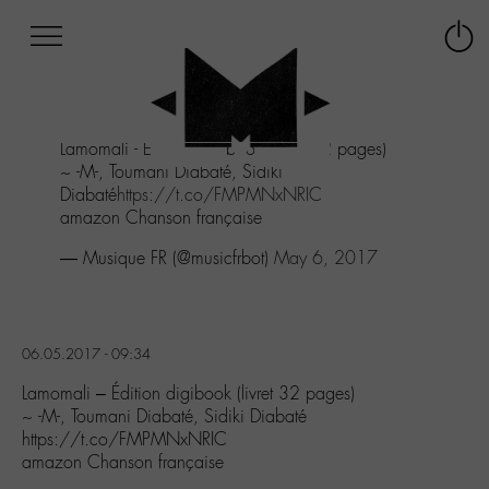
Afficher
Panneau de gestion des cookies
Labo
Connex
-
le
M-
menu
Aller
Lamomali - Édition digibook (livret 32 pages)
au
~ -M-, Toumani Diabaté, Sidiki
menu
Diabaté
https://t.co/FMPMNxNRIC
Aller
amazon Chanson française
au
contenu
— Musique FR (@musicfrbot)
May 6, 2017
Aller
à
la
recherche
06.05.2017 - 09:34
Lamomali – Édition digibook (livret 32 pages)
~ -M-, Toumani Diabaté, Sidiki Diabaté
https://t.co/FMPMNxNRIC
amazon Chanson française