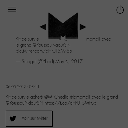
Afficher
Panneau de gestion des cookies
Labo
Connex
-
le
M-
menu
Aller
Kit de survie acheté
@M_Chedid
#lamomali
avec
au
le grand
@YoussouNdourSN
menu
pic.twitter.com/aHrUT5MF6b
Aller
au
— Sinagot (@Ybod)
May 6, 2017
contenu
Aller
à
la
06.05.2017 - 08:11
recherche
Kit de survie acheté @M_Chedid #lamomali avec le grand
@YoussouNdourSN https://t.co/aHrUT5MF6b
Voir sur twitter