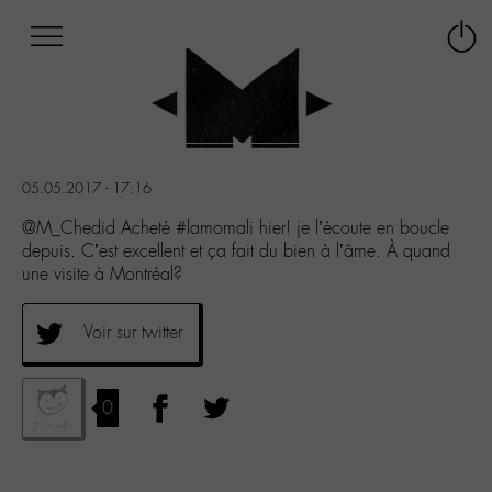
Afficher
Panneau de gestion des cookies
Labo
Connex
-
le
M-
menu
Aller
au
menu
05.05.2017 - 17:16
Aller
au
@M_Chedid Acheté #lamomali hier! je l’écoute en boucle
contenu
depuis. C’est excellent et ça fait du bien à l’âme. À quand
Aller
une visite à Montréal?
à
la
Voir sur twitter
recherche
0