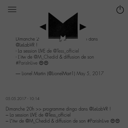
Afficher
Panneau de gestion des cookies
Labo
Connex
-
le
M-
menu
Aller
Dimanche 20h >> programme dingo dans
au
@LeLabVR !
menu
- La session LIVE de
@Tess_officiel
Aller
- L'itw de
@M_Chedid
& diffusion de son
au
#ParisInLive
😍😍
contenu
Aller
— Lionel Martin (@LionelMart1)
May 5, 2017
à
la
recherche
05.05.2017 - 10:14
Dimanche 20h >> programme dingo dans @LeLabVR !
– La session LIVE de @Tess_officiel
– L’itw de @M_Chedid & diffusion de son #ParisInLive 😍😍