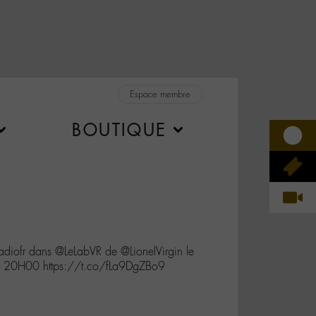
Espace membre
BOUTIQUE
diofr dans @LeLabVR de @LionelVirgin le
 20H00 https://t.co/fLa9DgZBo9