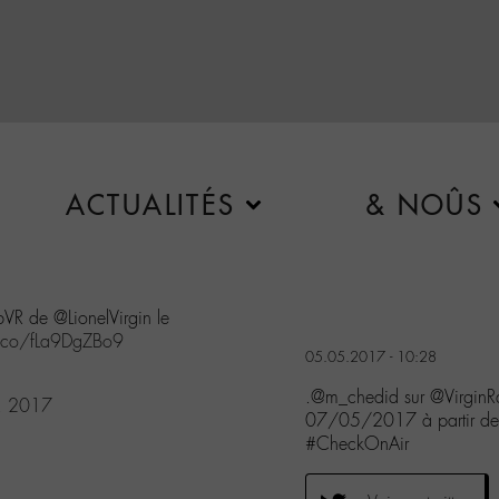
ACTUALITÉS
& NOÛS
VR de @LionelVirgin le
t.co/fLa9DgZBo9
05.05.2017 - 10:28
.@m_chedid sur @VirginRa
, 2017
07/05/2017 à partir de
#CheckOnAir