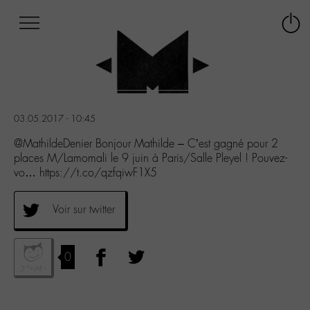
Afficher
Panneau de gestion des cookies
Labo
Connex
-
le
M-
menu
Aller
au
menu
03.05.2017 - 10:45
Aller
au
@MathildeDenier Bonjour Mathilde – C’est gagné pour 2
contenu
places M/Lamomali le 9 juin à Paris/Salle Pleyel ! Pouvez-
Aller
vo… https://t.co/qzfqiwF1X5
à
la
Voir sur twitter
recherche
0