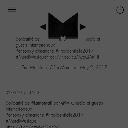
Afficher
Panneau de gestion des cookies
Labo
Connex
-
le
M-
menu
Aller
Solidarité de
#Lamomali
par
@M_Chedid
et
au
guests internationaux
menu
Pensons-y dimanche
#Presidentielle2017
Aller
#MardiMusique
https://t.co/qzMyqQAnNf
au
contenu
— Eric Maïolino (@EricMaiolino)
May 2, 2017
Aller
à
la
recherche
02.05.2017 - 16:18
Solidarité de #Lamomali par @M_Chedid et guests
internationaux
Pensons-y dimanche #Presidentielle2017
#MardiMusique
https://t.co/qzMyqQAnNf