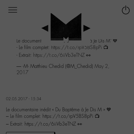
Afficher
Panneau de gestion des cookies
Labo
Connex
-
le
M-
menu
Aller
Le documentaire inédit "Du Baptême à Je Dis M" 💙
au
- Le film complet:
https://t.co/rpV5BS8pPi
📺
menu
Aller
- Extrait:
https://t.co/6iiVb3eTNZ
👀
au
— -M- Matthieu Chedid (@M_Chedid)
May 2,
contenu
2017
Aller
à
la
recherche
02.05.2017 - 15:34
Le documentaire inédit « Du Baptême à Je Dis M » 💙
– Le film complet: https://t.co/rpV5BS8pPi 📺
– Extrait: https://t.co/6iiVb3eTNZ 👀