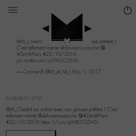
Afficher
Panneau de gestion des cookies
Labo
Connex
-
le
M-
menu
Aller
@M_Chedid
sur scène avec son groupe préféré !
au
C'est tellement mérité
@deluxemoustache
😘
menu
#ZenithParis
#22/10/2016
Aller
pic.twitter.com/pVMOOZiN5r
au
contenu
— Corinne B (@M_et_M_)
May 1, 2017
Aller
à
la
recherche
01.05.2017 - 17:37
@M_Chedid sur scène avec son groupe préféré ! C’est
tellement mérité @deluxemoustache 😘#ZenithParis
#22/10/2016 https://t.co/pVMOOZiN5r