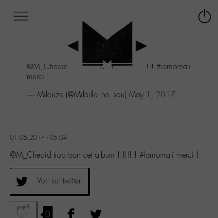
Afficher
Panneau de gestion des cookies
Labo
Connex
-
le
M-
menu
Aller
@M_Chedid
trop bon cet album !!!!!!!!
#lamomali
au
merci !
menu
Aller
— Milouze (@Milaille_no_sou)
May 1, 2017
au
contenu
Aller
à
01.05.2017 - 05:04
la
recherche
@M_Chedid trop bon cet album !!!!!!!! #lamomali merci !
Voir sur twitter
0