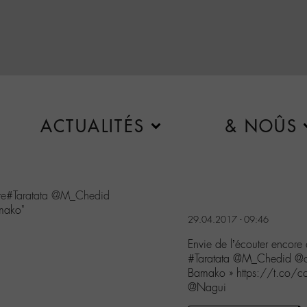
ACTUALITÉS
& NOÛS
re
#Taratata
@M_Chedid
mako"
29.04.2017 - 09:46
Envie de l’écouter encore 
#Taratata @M_Chedid @o
Bamako » https://t.co
@Nagui