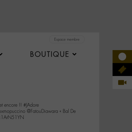
Espace membre
BOUTIQUE
et encore !! #JAdore
xmopuccino @FatouDiawara « Bal De
/cc1ArN51YN