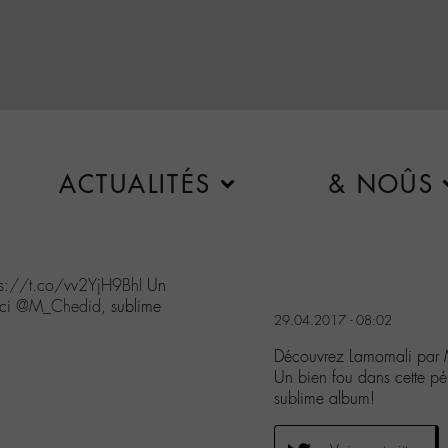
ACTUALITÉS
& NOÛS
ps://t.co/vv2YjH9BhI
Un
rci
@M_Chedid
, sublime
29.04.2017 - 08:02
Découvrez Lamomali par 
Un bien fou dans cette p
sublime album!