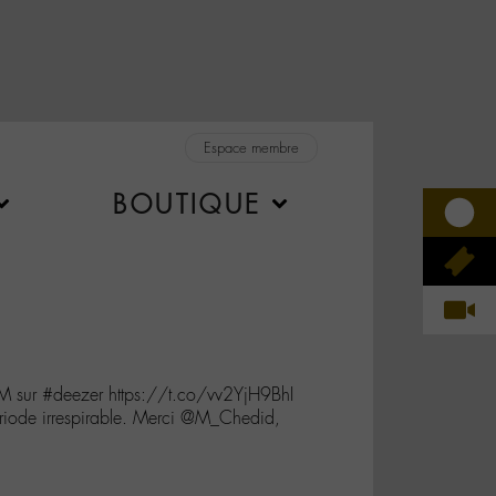
Espace membre
BOUTIQUE
M sur #deezer https://t.co/vv2YjH9BhI
ériode irrespirable. Merci @M_Chedid,