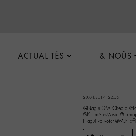
ACTUALITÉS
& NOÛS
28.04.2017 - 22:56
@Nagui @M_Chedid @Lady
@KerenAnnMusic @oxmopuc
Nagui va voter @MLP_offi