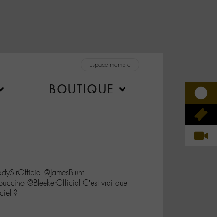
Espace membre
BOUTIQUE
SirOfficiel @JamesBlunt
cino @BleekerOfficial C’est vrai que
ciel ?