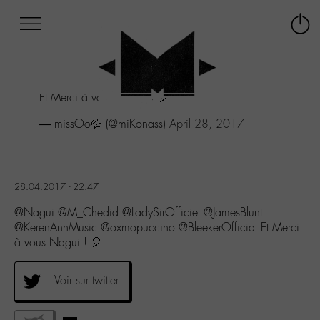
Afficher
Panneau de gestion des cookies
Labo
Connex
-
le
M-
menu
Aller
Et Merci à vous Nagui ! 🎈
au
menu
— missOo💦 (@miKonass)
April 28, 2017
Aller
au
contenu
Aller
28.04.2017 - 22:47
à
la
@Nagui @M_Chedid @LadySirOfficiel @JamesBlunt
recherche
@KerenAnnMusic @oxmopuccino @BleekerOfficial Et Merci
à vous Nagui ! 🎈
Voir sur twitter