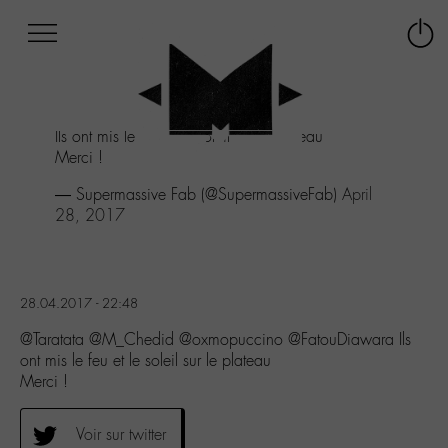
Afficher
Panneau de gestion des cookies
Labo
Connex
-
le
M-
menu
Aller
Ils ont mis le feu et le soleil sur le plateau
au
Merci !
menu
Aller
— Supermassive Fab (@SupermassiveFab)
April
au
28, 2017
contenu
Aller
à
la
28.04.2017 - 22:48
recherche
@Taratata @M_Chedid @oxmopuccino @FatouDiawara Ils
ont mis le feu et le soleil sur le plateau
Merci !
Voir sur twitter