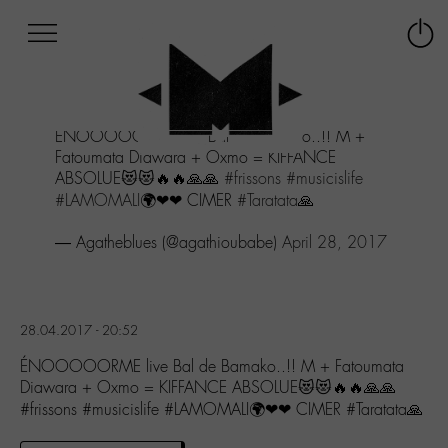
Afficher
Panneau de gestion des cookies
Labo
Connex
-
le
M-
menu
Aller
ÉNOOOOORME live Bal de Bamako..!! M +
au
Fatoumata Diawara + Oxmo = KIFFANCE
menu
ABSOLUE😻😻🔥🔥🙏🙏
#frissons
#musicislife
Aller
#LAMOMALI
🌍❤❤ CIMER
#Taratata
🙏
au
contenu
— Agatheblues (@agathioubabe)
April 28, 2017
Aller
à
la
recherche
28.04.2017 - 20:52
ÉNOOOOORME live Bal de Bamako..!! M + Fatoumata
Diawara + Oxmo = KIFFANCE ABSOLUE😻😻🔥🔥🙏🙏
#frissons #musicislife #LAMOMALI🌍❤❤ CIMER #Taratata🙏