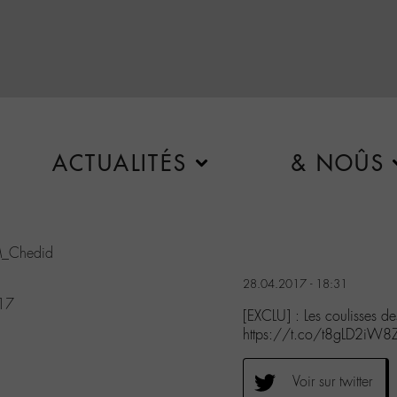
ACTUALITÉS
& NOÛS
_Chedid
28.04.2017 - 18:31
017
[EXCLU] : Les coulisses 
https://t.co/t8gLD2iW8
Voir sur twitter