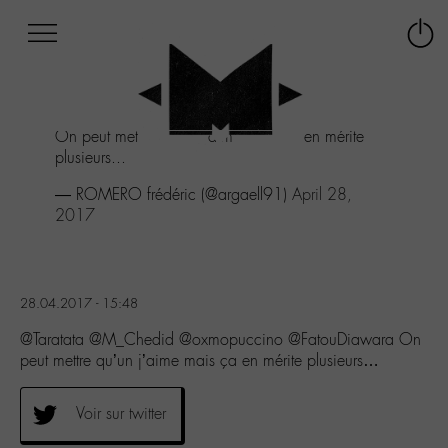
Afficher
Panneau de gestion des cookies
Labo
Connex
-
le
M-
menu
Aller
On peut mettre qu'un j'aime mais ça en mérite
au
plusieurs...
menu
Aller
— ROMERO frédéric (@argaell91)
April 28,
au
2017
contenu
Aller
à
la
28.04.2017 - 15:48
recherche
@Taratata @M_Chedid @oxmopuccino @FatouDiawara On
peut mettre qu’un j’aime mais ça en mérite plusieurs…
Voir sur twitter