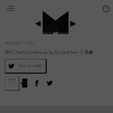
Afficher
Panneau de gestion des cookies
Labo
Connex
-
le
M-
menu
Aller
au
menu
28.04.2017 - 15:51
Aller
au
@M_Chedid La même qu’au Bus lundi hein !!! 😍😁
contenu
Aller
Voir sur twitter
à
la
recherche
0