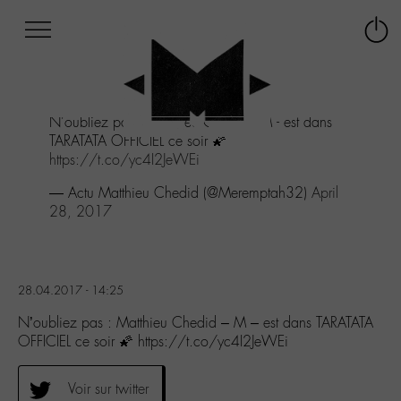
Afficher
Panneau de gestion des cookies
Labo
Connex
-
le
M-
menu
Aller
N'oubliez pas : Matthieu Chedid - M - est dans
au
TARATATA OFFICIEL ce soir 🌠
menu
https://t.co/yc4I2JeWEi
Aller
au
— Actu Matthieu Chedid (@Meremptah32)
April
contenu
28, 2017
Aller
à
la
recherche
28.04.2017 - 14:25
N’oubliez pas : Matthieu Chedid – M – est dans TARATATA
OFFICIEL ce soir 🌠 https://t.co/yc4I2JeWEi
Voir sur twitter