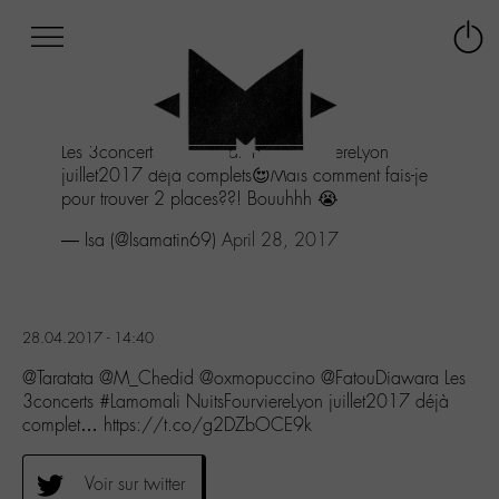
Afficher
Panneau de gestion des cookies
Labo
Connex
-
le
M-
menu
Aller
Les 3concerts
#Lamomali
NuitsFourviereLyon
au
juillet2017 déjà complets😍Mais comment fais-je
menu
pour trouver 2 places??! Bouuhhh 😭
Aller
au
— Isa (@Isamatin69)
April 28, 2017
contenu
Aller
à
la
28.04.2017 - 14:40
recherche
@Taratata @M_Chedid @oxmopuccino @FatouDiawara Les
3concerts #Lamomali NuitsFourviereLyon juillet2017 déjà
complet… https://t.co/g2DZbOCE9k
Voir sur twitter