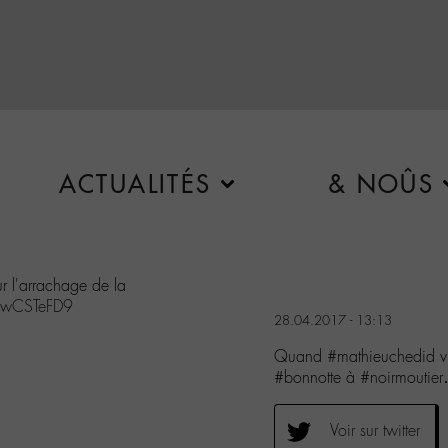
ACTUALITÉS
& NOÛS
r l'arrachage de la
GrwCSTeFD9
28.04.2017 - 13:13
Quand #mathieuchedid vie
#bonnotte à #noirmoutie
Voir sur twitter