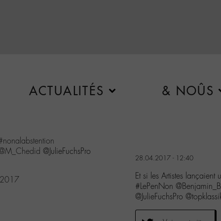
ACTUALITÉS
& NOÛS
#nonalabstention
@M_Chedid
@JulieFuchsPro
28.04.2017 - 12:40
Et si les Artistes lançaie
, 2017
#LePenNon @Benjamin_Bi
@JulieFuchsPro @topklassi