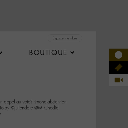
Espace membre
BOUTIQUE
nt un appel au vote? #nonalabstention
olay @juliendore @M_Chedid
k