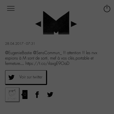
Afficher
Panneau de gestion des cookies
Labo
Connex
-
le
M-
menu
Aller
au
menu
28.04.2017 - 07:31
Aller
au
@EugenieBastie @SensCommun_ !! attention !! les nvx
contenu
espions à M sont de sorti, mef à vos clés,portable et
Aller
fermeture… https://t.co/rlaxgE9OaD
à
la
Voir sur twitter
recherche
0