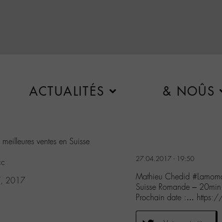
ACTUALITÉS
& NOÛS
 meilleures ventes en Suisse
27.04.2017 - 19:50
cc
Mathieu Chedid #Lamomali
7, 2017
Suisse Romande – 20min
Prochain date :… https