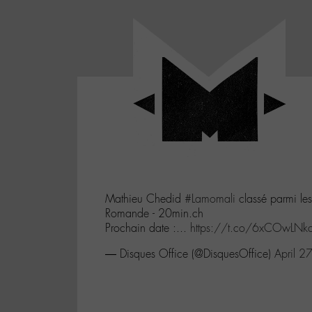
Panneau de gestion des cookies
LABO
-
Aller
Laboratoire
au
poétique
M-
menu
et
musical
Aller
autour
au
de
contenu
l'univers
Aller
de
-
à
M-
Mathieu Chedid
#Lamomali
classé parmi les
la
Romande - 20min.ch
recherche
Prochain date :...
https://t.co/6xCOwLNk
— Disques Office (@DisquesOffice)
April 2