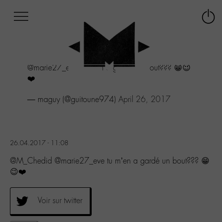
Afficher
Panneau de gestion des cookies
Labo
Connex
-
le
M-
menu
Aller
@marie27_eve tu m'en a gardé un bout??? 😁😉
au
❤️
menu
Aller
— maguy (@guitoune974)
April 26, 2017
au
contenu
Aller
à
la
26.04.2017 - 11:08
recherche
@M_Chedid @marie27_eve tu m’en a gardé un bout??? 😁
😉❤️
Voir sur twitter