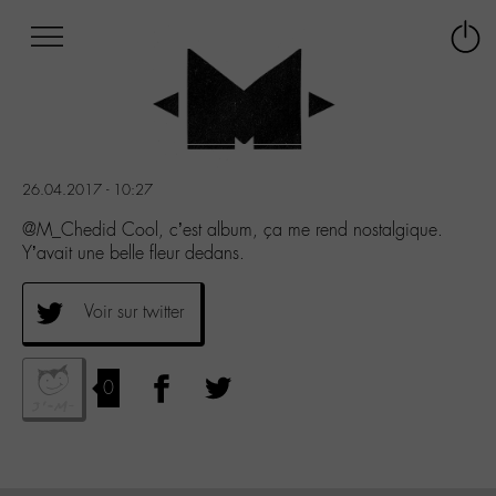
Afficher
Panneau de gestion des cookies
Labo
Connex
-
le
M-
menu
Aller
au
menu
26.04.2017 - 10:27
Aller
au
@M_Chedid Cool, c’est album, ça me rend nostalgique.
contenu
Y’avait une belle fleur dedans.
Aller
à
Voir sur twitter
la
recherche
0