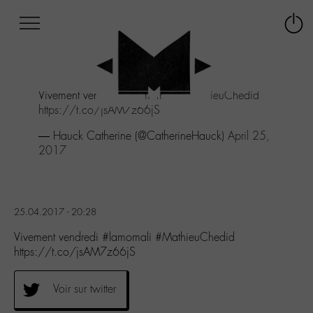
Afficher
Panneau de gestion des cookies
Labo
Connex
-
le
M-
menu
Aller
Vivement vendredi
#lamomali
#MathieuChedid
au
https://t.co/jsAM7z66jS
menu
Aller
— Hauck Catherine (@CatherineHauck)
April 25,
au
2017
contenu
Aller
à
la
25.04.2017 - 20:28
recherche
Vivement vendredi #lamomali #MathieuChedid
https://t.co/jsAM7z66jS
Voir sur twitter