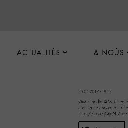
ACTUALITÉS
& NOÛS
25.04.2017 - 19:34
@M_Chedid @M_Chedid 20
chantonne encore auj ch
https://t.co/jQjcAKZpaF