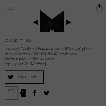
Afficher
Panneau de gestion des cookies
Labo
Connex
-
le
M-
menu
Aller
au
menu
25.04.2017 - 18:54
Aller
au
Lamomali Excellent album mon article @2yeuxet1plume
contenu
@Leroidesombres @M_Chedid @3emebureau
Aller
@WagramMusic @musikplease
à
https://t.co/VuFKFYzWAJ
la
recherche
Voir sur twitter
0