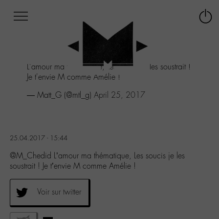
Afficher
Panneau de gestion des cookies
Labo
Connex
-
le
M-
menu
Aller
L'amour ma thématique, Les soucis je les soustrait !
au
Je t'envie M comme Amélie !
menu
Aller
— Matt_G (@mtl_g)
April 25, 2017
au
contenu
Aller
à
25.04.2017 - 15:44
la
recherche
@M_Chedid L’amour ma thématique, Les soucis je les
soustrait ! Je t’envie M comme Amélie !
Voir sur twitter