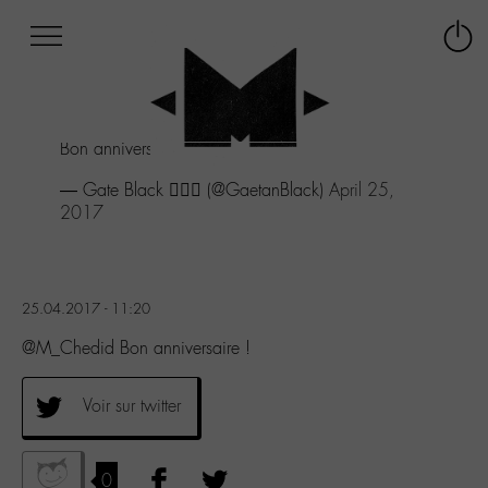
Afficher
Panneau de gestion des cookies
Labo
Connex
-
le
M-
menu
Aller
Bon anniversaire !
au
menu
— Gate Black △⃒⃘ (@GaetanBlack)
April 25,
Aller
2017
au
contenu
Aller
à
25.04.2017 - 11:20
la
recherche
@M_Chedid Bon anniversaire !
Voir sur twitter
0