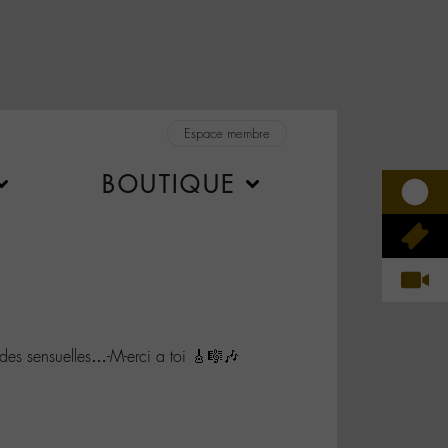
Espace membre
BOUTIQUE
s sensuelles…-M-erci a toi 🎸🎼🎶