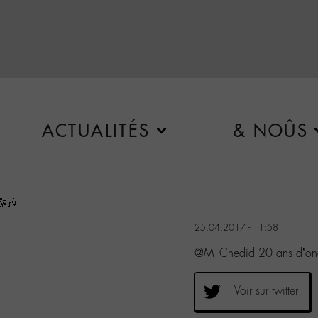
ACTUALITÉS
& NOÛS
🎼🎶
25.04.2017 - 11:58
@M_Chedid 20 ans d’onde
Voir sur twitter